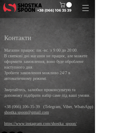
+38 (066) 106 35 39
Контакти
Магазин працює: пн.-вс. з 9:00 до 20:00.
В святкові дні магазин не працює, але можете
оформити замовлення, воно буде оброблене
наступного дня.
Зробити замовлення можливо 24/7 в
автоматичному режимі.
Звертайтесь, залюбки проконсультую та
допоможу підібрати набір саме під ваші умови.
+38 (066) 106-35-39 (
Telegram, Viber,
WhatsApp
)
shostka.spoon@gmail.com
https://www.instagram.com/shostka_spoon/