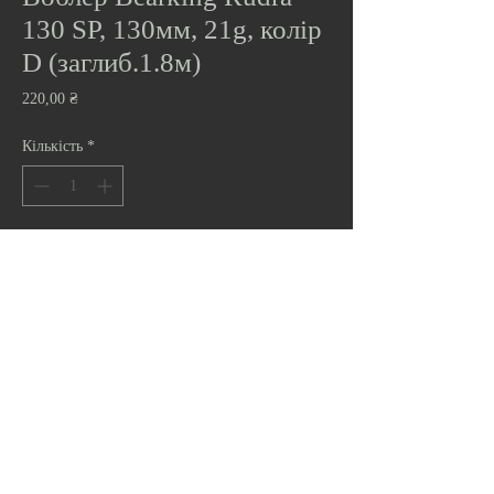
130 SP, 130мм, 21g, колір
D (заглиб.1.8м)
Ціна
220,00 ₴
Кількість
*
Додати до кошика
Berking Rudra 130 SP -це копія для добре
відомої Asura Rudra 130SP від ​​японської
компанії O.S.P. Довжина Wobbler - 130 мм,
вага 21 грам. Робота глибина від 1,2 до 1,8
метра. Тип плавучості виробник
оголошується підвезенням.