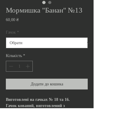
Мормишка "Банан" №13
Ціна
60,00 ₴
Гачок
*
Кількість
*
Додати до кошика
Виготовлені на гачках № 18 та 16.
Гачок кований, виготовлений з
високовуглецевої сталі, з мікроборідкою та
покриттям чорного нікеля.
№ 18 це менша за розміром мормишка
вагою 0.18 г (вольфрам 0,25 г),