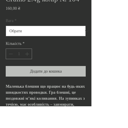
Ціна
160,00 ₴
Вага
*
Кількість
*
Додати до кошика
Маленька блешня що працює на будь-яких
швидкостях проводки. Гра блешні, це
поздовжні м’які коливання. На зупинках з
течією, має особливість – завмирати,
провокуючи на атаку пасивного хижака.
Гарно імітує невеликій кормовий об’єкт,
який мешкає в товщині та поверхні води.