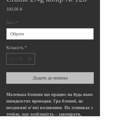
Ціна
160,00 ₴
Вага
*
Кількість
*
Додати до кошика
Маленька блешня що працює на будь-яких
швидкостях проводки. Гра блешні, це
поздовжні м’які коливання. На зупинках з
течією, має особливість – завмирати,
провокуючи на атаку пасивного хижака.
Гарно імітує невеликій кормовий об’єкт,
який мешкає в товщині та поверхні води.