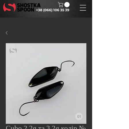
+38 (066) 106 35 39
Cubo 2.2g та 3.2g колір №