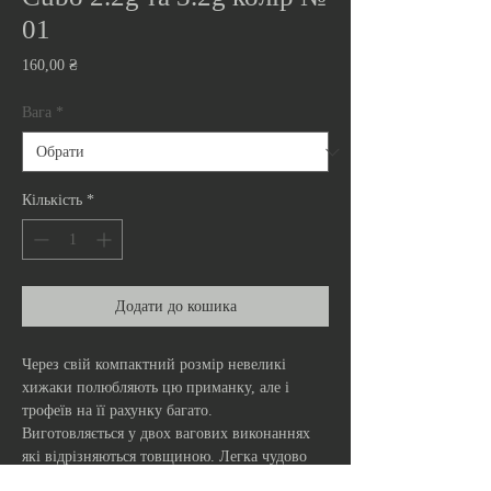
01
Ціна
160,00 ₴
Вага
*
Кількість
*
Додати до кошика
Через свій компактний розмір невеликі
хижаки полюбляють цю приманку, але і
трофеїв на її рахунку багато.
Виготовляється у двох вагових виконаннях
які відрізняються товщиною. Легка чудово
рухається при найповільнішій протяжці,