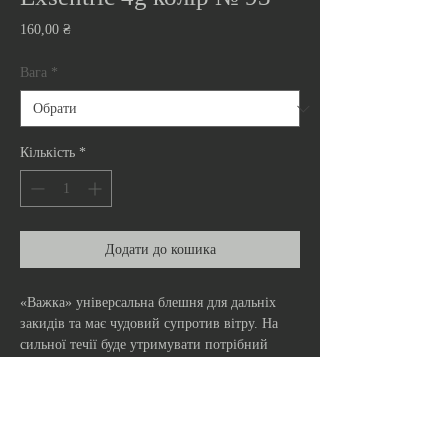
Ціна
160,00 ₴
Вага
*
Кількість
*
Додати до кошика
«Важка» універсальна блешня для дальніх
закидів та має чудовий супротив вітру. На
сильної течії буде утримувати потрібний
горизонт проводки, на слабкій течії ловити в
придонному шарі.
Виготовлені з латуні, довжина тіла