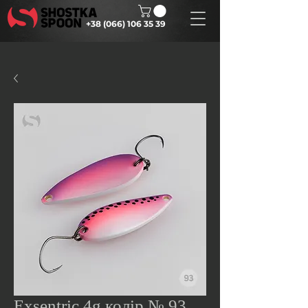
+38 (066) 106 35 39
Exsentric 4g колір № 93