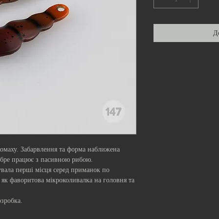
Д
комаху. Забарвлення та форма наближена
обре працює з пасивною рибою.
увала перші місця серед приманок по
е як фаворитова мікроколивалка на головня та
озробка.