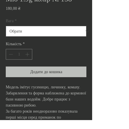
Ціна
180,00 ₴
Вага
*
Кількість
*
Додати до кошика
Модель імітує гусеницю, личинку, комаху.
Забарвлення та форма наближена до кормової
бази наших водойм. Добре працює з
пасивною рибою.
За багато років неодноразово показувала
перші місця серед приманок по
уловистості та зарекомендувала себе як