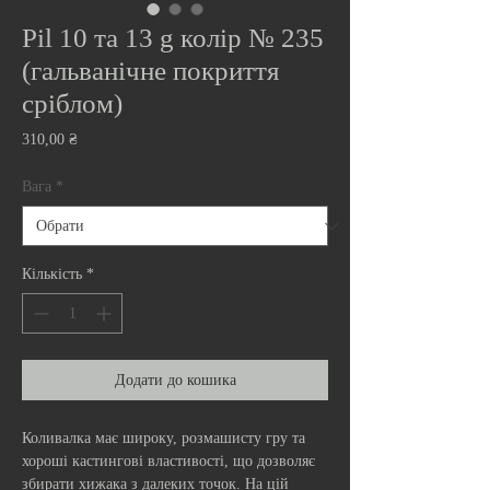
Pil 10 та 13 g колір № 235
(гальванічне покриття
сріблом)
Ціна
310,00 ₴
Вага
*
Кількість
*
Додати до кошика
Коливалка має широку, розмашисту гру та
хороші кастингові властивості, що дозволяє
збирати хижака з далеких точок. На цій