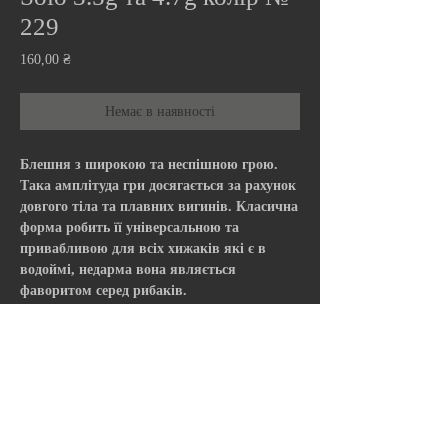
229
Ціна
160,00 ₴
Немає в наявності
Блешня з широкою та неспішною грою.
Така амплітуда гри досягається за рахунок
довгого тіла та плавних вигинів. Класична
форма робить її універсальною та
привабливою для всіх хижаків які є в
водоймі, недарма вона являється
фаворитом серед рибаків.
Виготовлені з латуні, довжина тіла
приманки:
-3.5 г. 36 мм;
-4.7 г. 42 мм.
Оснащені заводним кільцем та
гачком Vanfook з мікробородкою.